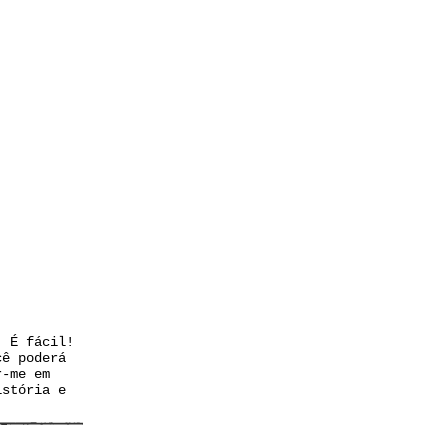
. É fácil!
cê poderá
r-me em
istória e