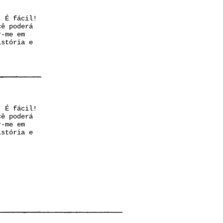
. É fácil!
cê poderá
r-me em
istória e
. É fácil!
cê poderá
r-me em
istória e