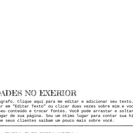
ÍCIAS
DADES NO EXERIOR
ágrafo. Clique aqui para me editar e adicionar seu texto
ar em "Editar Texto" ou clicar duas vezes sobre mim e vo
seu conteúdo e trocar fontes. Você pode arrastar e solta
ugar de sua página. Sou um ótimo lugar para contar sua h
ue seus clientes saibam um pouco mais sobre você.