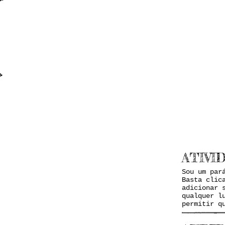
ÚLTIMAS NOT
ATIVI
Sou um par
Basta clic
adicionar 
qualquer l
permitir q